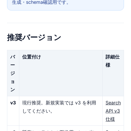
生成・schema確認用です。
推奨バージョン
バ
位置付け
詳細仕
ー
様
ジ
ョ
ン
v3
現行推奨。新規実装では v3 を利用
Search
してください。
API v3
仕様