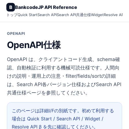
B
BankcodeJP API Reference
トップ
Quick Start
Search API
Search API共通仕様
Widget
Resolve API β
OPENAPI
OpenAPI仕様
OpenAPI は、クライアントコード生成、schema確
認、自動検証に利用する機械可読仕様です。人間向
けの説明・運用上の注意・filter/fields/sortの詳細
は、Search API各バージョン仕様およびSearch API
共通仕様ページを参照してください。
このページは詳細I/Fの別紙です。初めて利用する
場合は Quick Start / Search API / Widget /
Resolve API β を先に確認してください。